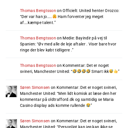
Thomas Bengtsson
on
Officielt: United henter Orozco
:
“
Der var han jo…..
Ham forventer jeg meget
af….kæmpe talent.
”
Thomas Bengtsson
on
Medie: Bayindir på vej til
Spanien
: “
Øv med alle de leje aftaler . Viser bare hvor
ringe der blev købt tidligere .
”
Thomas Bengtsson
on
Kommentar: Det er noget
svineri, Manchester United
: “
Smart ikk
”
Søren Simonsen
on
Kommentar: Det er noget svineri,
Manchester United
: “
Men lidt komisk at læse den her
kommentar på oldtrafford.dk og samtidig se Maria
Casino display ads komme rullende
”
Søren Simonsen
on
Kommentar: Det er noget svineri,
Manchester United
: “
Personligt kan jeg kan ikke se