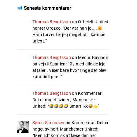
Seneste kommentarer
Thomas Bengtsson
on
Officielt: United
henter Orozco
: “
Der var han jo…..
Ham forventer jeg meget af….kæmpe
talent.
”
Thomas Bengtsson
on
Medie: Bayindir
på vej til Spanien
: “
Øv med alle de leje
aftaler . Viser bare hvor ringe der blev
købt tidligere .
”
Thomas Bengtsson
on
Kommentar:
Det er noget svineri, Manchester
United
: “
Smart ikk
”
Søren Simonsen
on
Kommentar: Det er
noget svineri, Manchester United
:
“
Men lidt komisk at læse den her