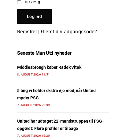
Husk mig
Registrer
|
Glemt din adgangskode?
Seneste Man Utd nyheder
Middlesbrough køber Radek Vitek
8. AUGUST 2026 11:51
5 ting vi holder ekstra øje med, når United
møder PSG
7. AUGUST 2026 22:39
United har udtaget 22-mandstruppen til PSG-
opgøret: Flere profiler er tilbage
7. AUGUST 2026 16:20