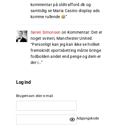
kommentar på oldtrafford.dk og
samtidig se Maria Casino display ads
komme rullende
”
Søren Simonsen
on
Kommentar: Det er
noget svineri, Manchester United
:
“
Personligt kan jeg kan ikke se hvilket
fremskridt sportsbetting måtte bringe
fodbolden andet end penge og dem er
der i…
”
Log ind
Brugernavn eller e-mail
Adgangskode