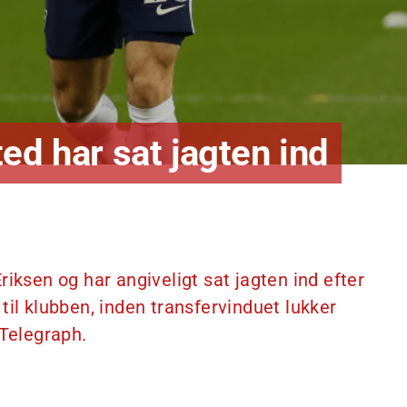
ed har sat jagten ind
iksen og har angiveligt sat jagten ind efter
til klubben, inden transfervinduet lukker
 Telegraph.