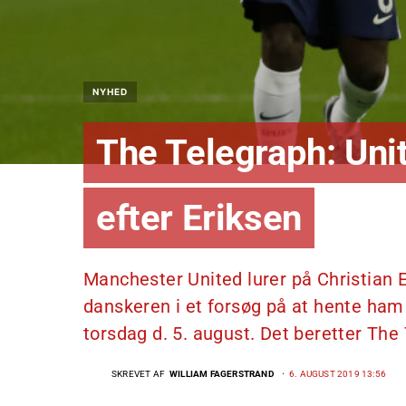
NYHED
The Telegraph: Unit
efter Eriksen
Manchester United lurer på Christian Er
danskeren i et forsøg på at hente ham 
torsdag d. 5. august. Det beretter The
SKREVET AF
WILLIAM FAGERSTRAND
6. AUGUST 2019 13:56