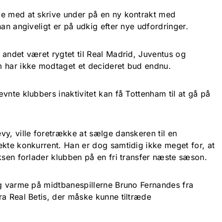
de med at skrive under på en ny kontrakt med
han angiveligt er på udkig efter nye udfordringer.
 andet været rygtet til Real Madrid, Juventus og
m har ikke modtaget et decideret bud endnu.
vnte klubbers inaktivitet kan få Tottenham til at gå på
vy, ville foretrække at sælge danskeren til en
ekte konkurrent. Han er dog samtidig ikke meget for, at
iksen forlader klubben på en fri transfer næste sæson.
ig varme på midtbanespillerne Bruno Fernandes fra
ra Real Betis, der måske kunne tiltræde