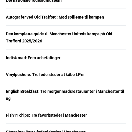
Det nationale fodboldmuseum
Autografer ved Old Trafford: Mød spillerne til kampen
Den komplette guide til Manchester Uniteds kampe på Old
Trafford 2025/2026
Indisk mad: Fem anbefalinger
Vinylpushere: Tre fede steder at købe LP’er
English Breakfast: Tre morgenmadsrestauranter i Manchester til
ug
Fish ’n’ chips: Tre favoritsteder i Manchester
Shopping: Retro fodboldtrøjer i Manchester