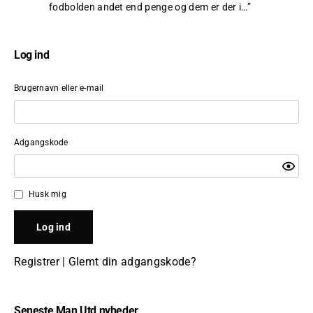
fodbolden andet end penge og dem er der i…
”
Log ind
Brugernavn eller e-mail
Adgangskode
Husk mig
Registrer
|
Glemt din adgangskode?
Seneste Man Utd nyheder