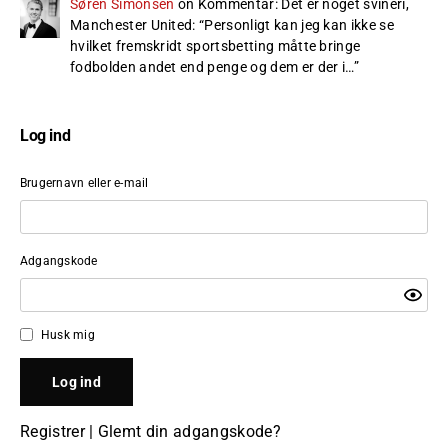
Søren Simonsen
on
Kommentar: Det er noget svineri,
Manchester United
: “
Personligt kan jeg kan ikke se
hvilket fremskridt sportsbetting måtte bringe
fodbolden andet end penge og dem er der i…
”
Log ind
Brugernavn eller e-mail
Adgangskode
Husk mig
Registrer
|
Glemt din adgangskode?