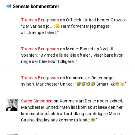
Seneste kommentarer
Thomas Bengtsson
on
Officielt: United henter Orozco
:
“
Der var han jo…..
Ham forventer jeg meget
af….kæmpe talent.
”
Thomas Bengtsson
on
Medie: Bayindir på vej til
Spanien
: “
Øv med alle de leje aftaler . Viser bare hvor
ringe der blev købt tidligere .
”
Thomas Bengtsson
on
Kommentar: Det er noget
svineri, Manchester United
: “
Smart ikk
”
Søren Simonsen
on
Kommentar: Det er noget svineri,
Manchester United
: “
Men lidt komisk at læse den her
kommentar på oldtrafford.dk og samtidig se Maria
Casino display ads komme rullende
”