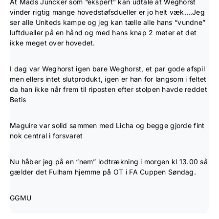
At Mads Juncker som “ekspert” kan udtale at Weghorst
vinder rigtig mange hovedstøfsdueller er jo helt væk….Jeg
ser alle Uniteds kampe og jeg kan tælle alle hans “vundne”
luftdueller på en hånd og med hans knap 2 meter et det
ikke meget over hovedet.
I dag var Weghorst igen bare Weghorst, et par gode afspil
men ellers intet slutprodukt, igen er han for langsom i feltet
da han ikke når frem til riposten efter stolpen havde reddet
Betis
Maguire var solid sammen med Licha og begge gjorde fint
nok central i forsvaret
Nu håber jeg på en “nem” lodtrækning i morgen kl 13.00 så
gælder det Fulham hjemme på OT i FA Cuppen Søndag.
GGMU