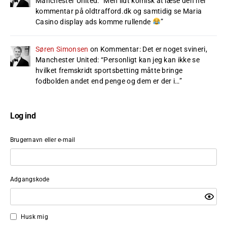
Manchester United
: “
Men lidt komisk at læse den her
kommentar på oldtrafford.dk og samtidig se Maria
Casino display ads komme rullende
”
Søren Simonsen
on
Kommentar: Det er noget svineri,
Manchester United
: “
Personligt kan jeg kan ikke se
hvilket fremskridt sportsbetting måtte bringe
fodbolden andet end penge og dem er der i…
”
Log ind
Brugernavn eller e-mail
Adgangskode
Husk mig