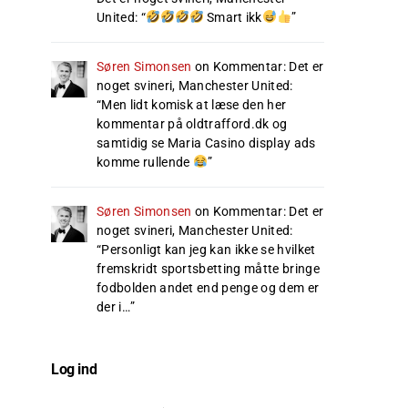
United
: “
Smart ikk
”
Søren Simonsen
on
Kommentar: Det er
noget svineri, Manchester United
:
“
Men lidt komisk at læse den her
kommentar på oldtrafford.dk og
samtidig se Maria Casino display ads
komme rullende
”
Søren Simonsen
on
Kommentar: Det er
noget svineri, Manchester United
:
“
Personligt kan jeg kan ikke se hvilket
fremskridt sportsbetting måtte bringe
fodbolden andet end penge og dem er
der i…
”
Log ind