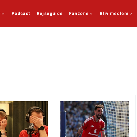
r
Podcast
Rejseguide
Fanzone
Bliv medlem