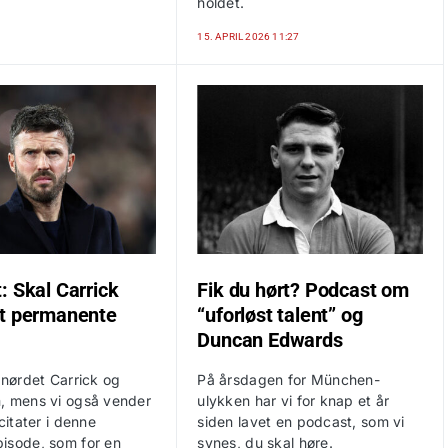
holdet.
15. APRIL 2026 11:27
: Skal Carrick
Fik du hørt? Podcast om
t permanente
“uforløst talent” og
Duncan Edwards
 nørdet Carrick og
På årsdagen for München-
, mens vi også vender
ulykken har vi for knap et år
 citater i denne
siden lavet en podcast, som vi
isode, som for en
synes, du skal høre.