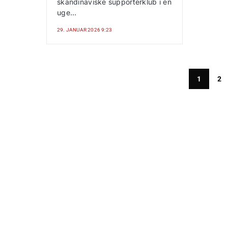
skandinaviske supporterklub i en
uge…
29. JANUAR 2026 9:23
1
2