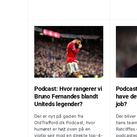
Podcast: Hvor rangerer vi
Podcast
Bruno Fernandes blandt
have de
Uniteds legender?
job?
Der er nyt på gaden fra
Der bliver
OldTrafford.dk Podcast, hvor
hans team
humøret er højt oven på en
Ratcliffes
vigtig sejr mod en direkte top-4-
podcastep