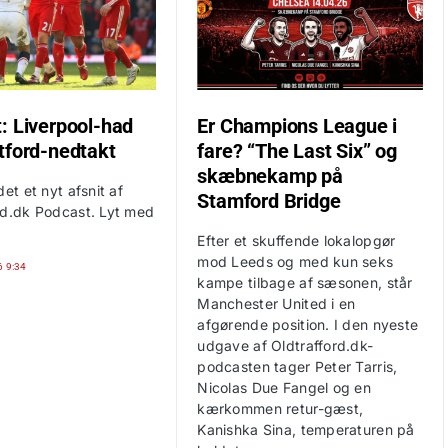
: Liverpool-had
Er Champions League i
tford-nedtakt
fare? “The Last Six” og
skæbnekamp på
det et nyt afsnit af
Stamford Bridge
rd.dk Podcast. Lyt med
Efter et skuffende lokalopgør
mod Leeds og med kun seks
6 9:34
kampe tilbage af sæsonen, står
Manchester United i en
afgørende position. I den nyeste
udgave af Oldtrafford.dk-
podcasten tager Peter Tarris,
Nicolas Due Fangel og en
kærkommen retur-gæst,
Kanishka Sina, temperaturen på