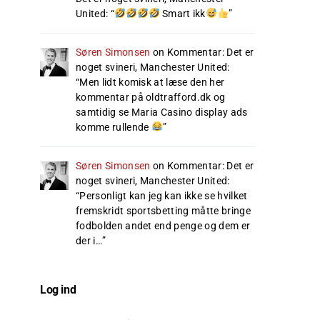
United
: “
Smart ikk
”
Søren Simonsen
on
Kommentar: Det er
noget svineri, Manchester United
:
“
Men lidt komisk at læse den her
kommentar på oldtrafford.dk og
samtidig se Maria Casino display ads
komme rullende
”
Søren Simonsen
on
Kommentar: Det er
noget svineri, Manchester United
:
“
Personligt kan jeg kan ikke se hvilket
fremskridt sportsbetting måtte bringe
fodbolden andet end penge og dem er
der i…
”
Log ind