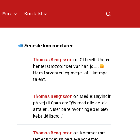
Fora
Kontakt
Seneste kommentarer
Thomas Bengtsson
on
Officielt: United
henter Orozco
: “
Der var han jo…..
Ham forventer jeg meget af….kæmpe
talent.
”
Thomas Bengtsson
on
Medie: Bayindir
på vej til Spanien
: “
Øv med alle de leje
aftaler . Viser bare hvor ringe der blev
købt tidligere .
”
Thomas Bengtsson
on
Kommentar:
Det er noget svineri, Manchester