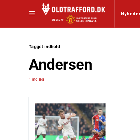
Nyhede
Tagget indhold
Andersen
1 indlæg