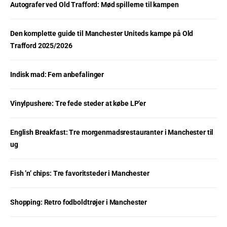
Autografer ved Old Trafford: Mød spillerne til kampen
Den komplette guide til Manchester Uniteds kampe på Old
Trafford 2025/2026
Indisk mad: Fem anbefalinger
Vinylpushere: Tre fede steder at købe LP’er
English Breakfast: Tre morgenmadsrestauranter i Manchester til
ug
Fish ’n’ chips: Tre favoritsteder i Manchester
Shopping: Retro fodboldtrøjer i Manchester