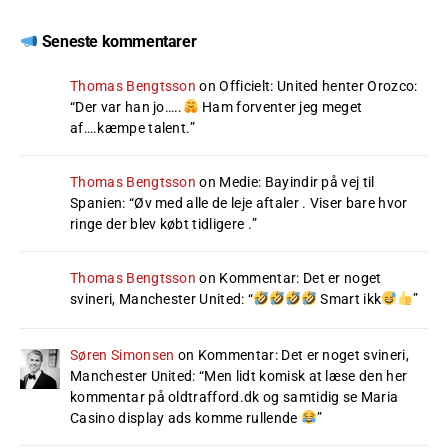
Seneste kommentarer
Thomas Bengtsson
on
Officielt: United henter Orozco
:
“
Der var han jo…..
Ham forventer jeg meget
af….kæmpe talent.
”
Thomas Bengtsson
on
Medie: Bayindir på vej til
Spanien
: “
Øv med alle de leje aftaler . Viser bare hvor
ringe der blev købt tidligere .
”
Thomas Bengtsson
on
Kommentar: Det er noget
svineri, Manchester United
: “
Smart ikk
”
Søren Simonsen
on
Kommentar: Det er noget svineri,
Manchester United
: “
Men lidt komisk at læse den her
kommentar på oldtrafford.dk og samtidig se Maria
Casino display ads komme rullende
”