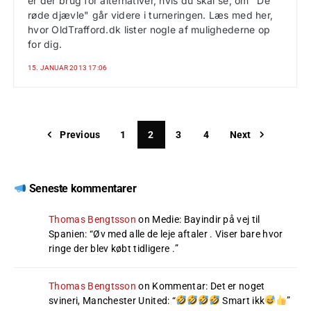
er der brug for alternativer, hvis du skal se, om "De
røde djævle" går videre i turneringen. Læs med her,
hvor OldTrafford.dk lister nogle af mulighederne op
for dig.
15. JANUAR 2013 17:06
Previous
1
2
3
4
Next
Seneste kommentarer
Thomas Bengtsson
on
Medie: Bayindir på vej til
Spanien
: “
Øv med alle de leje aftaler . Viser bare hvor
ringe der blev købt tidligere .
”
Thomas Bengtsson
on
Kommentar: Det er noget
svineri, Manchester United
: “
Smart ikk
”