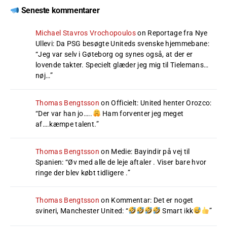
Seneste kommentarer
Michael Stavros Vrochopoulos
on
Reportage fra Nye
Ullevi: Da PSG besøgte Uniteds svenske hjemmebane
:
“
Jeg var selv i Gøteborg og synes også, at der er
lovende takter. Specielt glæder jeg mig til Tielemans…
nøj…
”
Thomas Bengtsson
on
Officielt: United henter Orozco
:
“
Der var han jo…..
Ham forventer jeg meget
af….kæmpe talent.
”
Thomas Bengtsson
on
Medie: Bayindir på vej til
Spanien
: “
Øv med alle de leje aftaler . Viser bare hvor
ringe der blev købt tidligere .
”
Thomas Bengtsson
on
Kommentar: Det er noget
svineri, Manchester United
: “
Smart ikk
”