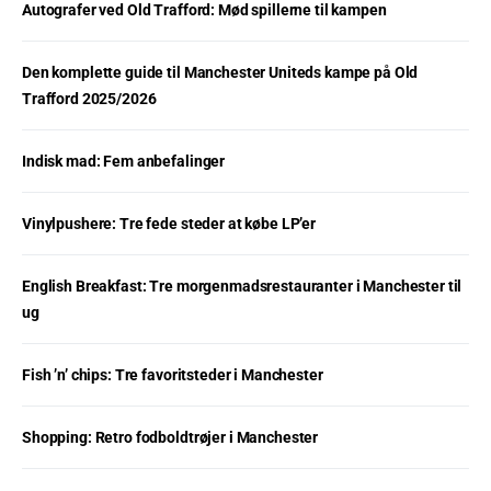
Autografer ved Old Trafford: Mød spillerne til kampen
Den komplette guide til Manchester Uniteds kampe på Old
Trafford 2025/2026
Indisk mad: Fem anbefalinger
Vinylpushere: Tre fede steder at købe LP’er
English Breakfast: Tre morgenmadsrestauranter i Manchester til
ug
Fish ’n’ chips: Tre favoritsteder i Manchester
Shopping: Retro fodboldtrøjer i Manchester