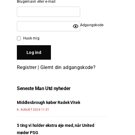
Brugernavn eller e-mail
Adgangskode
Husk mig
Registrer
|
Glemt din adgangskode?
Seneste Man Utd nyheder
Middlesbrough køber Radek Vitek
8. AUGUST 2026 11:51
5 ting vi holder ekstra øje med, når United
møder PSG