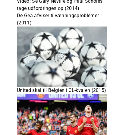
Video: Se Gary Neville og Paul Scholes
tage udfordringen op (2014)
De Gea afviser tilvænningsproblemer
(2011)
United skal til Belgien i CL-kvalen (2015)