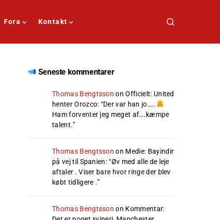
Fora
Kontakt
Seneste kommentarer
Thomas Bengtsson
on
Officielt: United
henter Orozco
: “
Der var han jo…..
Ham forventer jeg meget af….kæmpe
talent.
”
Thomas Bengtsson
on
Medie: Bayindir
på vej til Spanien
: “
Øv med alle de leje
aftaler . Viser bare hvor ringe der blev
købt tidligere .
”
Thomas Bengtsson
on
Kommentar:
Det er noget svineri, Manchester