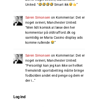
United
: “
Smart ikk
”
Søren Simonsen
on
Kommentar: Det er
noget svineri, Manchester United
:
“
Men lidt komisk at læse den her
kommentar på oldtrafford.dk og
samtidig se Maria Casino display ads
komme rullende
”
Søren Simonsen
on
Kommentar: Det er
noget svineri, Manchester United
:
“
Personligt kan jeg kan ikke se hvilket
fremskridt sportsbetting måtte bringe
fodbolden andet end penge og dem er
der i…
”
Log ind