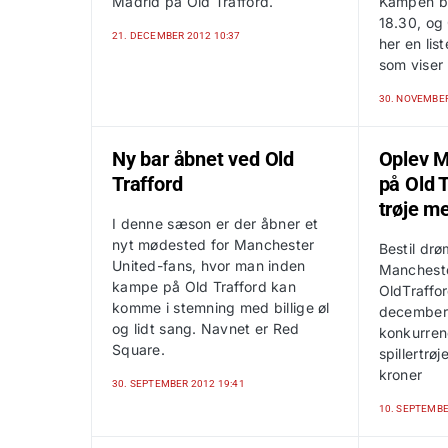
Madrid på Old Trafford.
Kampen b
18.30, og
21. DECEMBER 2012 10:37
her en lis
som viser
30. NOVEMBER
Ny bar åbnet ved Old
Oplev M
Trafford
på Old T
trøje m
I denne sæson er der åbner et
nyt mødested for Manchester
Bestil drø
United-fans, hvor man inden
Manchest
kampe på Old Trafford kan
OldTraffor
komme i stemning med billige øl
december 
og lidt sang. Navnet er Red
konkurren
Square.
spillertrøj
kroner
30. SEPTEMBER 2012 19:41
10. SEPTEMBE