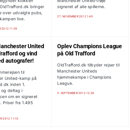
egynder klokken
Manchester United-trøje
 OldTrafford.dk bringer
signeret af alle spillerne.
te over udvalgte pubs,
27. NOVEMBER 2012 1:40
 kampen live.
 2012 11:59
anchester United
Oplev Champions League
rafford og vind
på Old Trafford
ed autografer!
OldTrafford.dk tilbyder rejser til
Manchester Uniteds
mmerejsen til
hjemmekampe i Champions
er United-kamp på
League.
d.dk inden 1.
og deltag i
5. SEPTEMBER 2012 12:28
cen om en signeret
e. Priser fra 1.495
R 2012 11:10