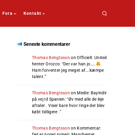
Fora
Kontakt
Seneste kommentarer
Thomas Bengtsson
on
Officielt: United
henter Orozco
: “
Der var han jo…..
Ham forventer jeg meget af….kæmpe
talent.
”
Thomas Bengtsson
on
Medie: Bayindir
på vej til Spanien
: “
Øv med alle de leje
aftaler . Viser bare hvor ringe der blev
købt tidligere .
”
Thomas Bengtsson
on
Kommentar:
Det er noget svineri, Manchester