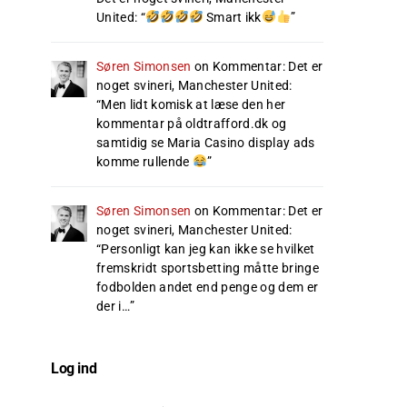
United
: “
Smart ikk
”
Søren Simonsen
on
Kommentar: Det er
noget svineri, Manchester United
:
“
Men lidt komisk at læse den her
kommentar på oldtrafford.dk og
samtidig se Maria Casino display ads
komme rullende
”
Søren Simonsen
on
Kommentar: Det er
noget svineri, Manchester United
:
“
Personligt kan jeg kan ikke se hvilket
fremskridt sportsbetting måtte bringe
fodbolden andet end penge og dem er
der i…
”
Log ind