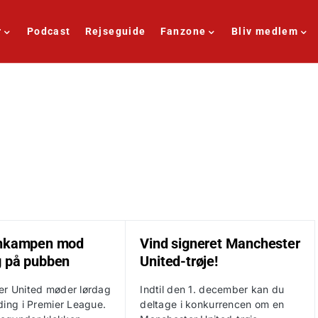
r
Podcast
Rejseguide
Fanzone
Bliv medlem
enkampen mod
Vind signeret Manchester
 på pubben
United-trøje!
r United møder lørdag
Indtil den 1. december kan du
ding i Premier League.
deltage i konkurrencen om en