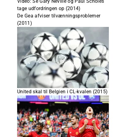
Video: Se Gary Neville og Paul Scholes
tage udfordringen op (2014)
De Gea afviser tilvænningsproblemer
(2011)
United skal til Belgien i CL-kvalen (2015)