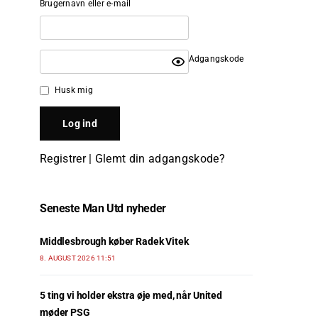
Brugernavn eller e-mail
Adgangskode
Husk mig
Registrer
|
Glemt din adgangskode?
Seneste Man Utd nyheder
Middlesbrough køber Radek Vitek
8. AUGUST 2026 11:51
5 ting vi holder ekstra øje med, når United
møder PSG