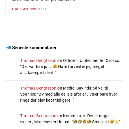
4. DECEMBER 2012 18:19
Seneste kommentarer
Thomas Bengtsson
on
Officielt: United henter Orozco
:
“
Der var han jo…..
Ham forventer jeg meget
af….kæmpe talent.
”
Thomas Bengtsson
on
Medie: Bayindir på vej til
Spanien
: “
Øv med alle de leje aftaler . Viser bare hvor
ringe der blev købt tidligere .
”
Thomas Bengtsson
on
Kommentar: Det er noget
svineri, Manchester United
: “
Smart ikk
”