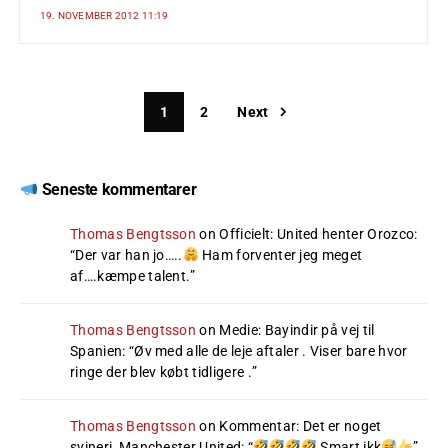
19. NOVEMBER 2012 11:19
1
2
Next
Seneste kommentarer
Thomas Bengtsson
on
Officielt: United henter Orozco
:
“
Der var han jo…..
Ham forventer jeg meget
af….kæmpe talent.
”
Thomas Bengtsson
on
Medie: Bayindir på vej til
Spanien
: “
Øv med alle de leje aftaler . Viser bare hvor
ringe der blev købt tidligere .
”
Thomas Bengtsson
on
Kommentar: Det er noget
svineri, Manchester United
: “
Smart ikk
”