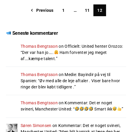
Previous
1
…
11
12
Seneste kommentarer
Thomas Bengtsson
on
Officielt: United henter Orozco
:
“
Der var han jo…..
Ham forventer jeg meget
af….kæmpe talent.
”
Thomas Bengtsson
on
Medie: Bayindir på vej til
Spanien
: “
Øv med alle de leje aftaler . Viser bare hvor
ringe der blev købt tidligere .
”
Thomas Bengtsson
on
Kommentar: Det er noget
svineri, Manchester United
: “
Smart ikk
”
Søren Simonsen
on
Kommentar: Det er noget svineri,
Manchester United
: “
Men lidt komisk at læse den her