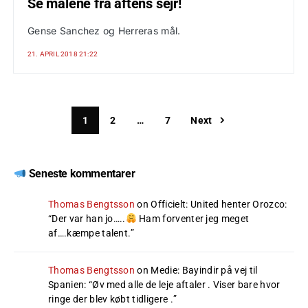
Se målene fra aftens sejr!
Gense Sanchez og Herreras mål.
21. APRIL 2018 21:22
1
2
…
7
Next
Seneste kommentarer
Thomas Bengtsson
on
Officielt: United henter Orozco
:
“
Der var han jo…..
Ham forventer jeg meget
af….kæmpe talent.
”
Thomas Bengtsson
on
Medie: Bayindir på vej til
Spanien
: “
Øv med alle de leje aftaler . Viser bare hvor
ringe der blev købt tidligere .
”