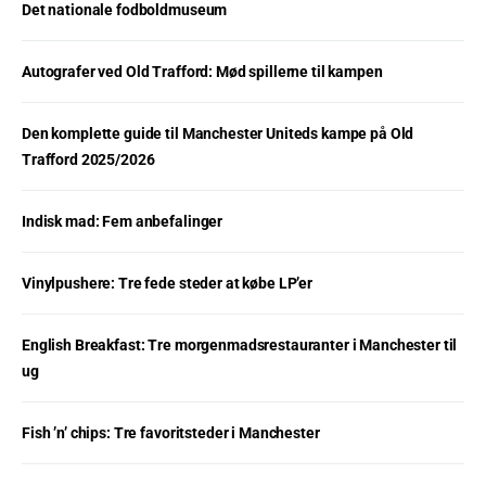
Det nationale fodboldmuseum
Autografer ved Old Trafford: Mød spillerne til kampen
Den komplette guide til Manchester Uniteds kampe på Old
Trafford 2025/2026
Indisk mad: Fem anbefalinger
Vinylpushere: Tre fede steder at købe LP’er
English Breakfast: Tre morgenmadsrestauranter i Manchester til
ug
Fish ’n’ chips: Tre favoritsteder i Manchester