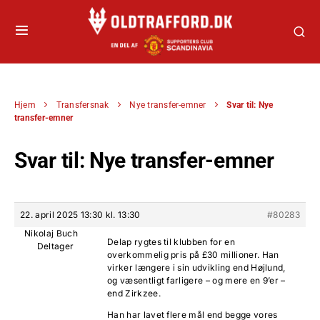
Hjem
Transfersnak
Nye transfer-emner
Svar til: Nye
transfer-emner
Svar til: Nye transfer-emner
22. april 2025 13:30 kl. 13:30
#80283
Nikolaj Buch
Delap rygtes til klubben for en
Deltager
overkommelig pris på £30 millioner. Han
virker længere i sin udvikling end Højlund,
og væsentligt farligere – og mere en 9’er –
end Zirkzee.
Han har lavet flere mål end begge vores