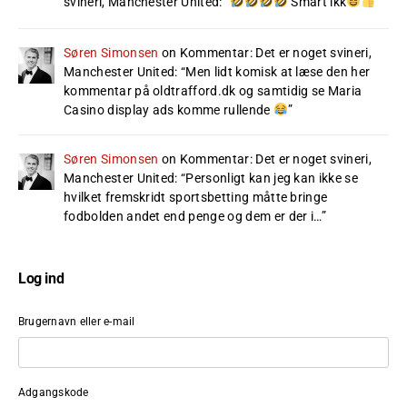
svineri, Manchester United
: “
Smart ikk
”
Søren Simonsen
on
Kommentar: Det er noget svineri,
Manchester United
: “
Men lidt komisk at læse den her
kommentar på oldtrafford.dk og samtidig se Maria
Casino display ads komme rullende
”
Søren Simonsen
on
Kommentar: Det er noget svineri,
Manchester United
: “
Personligt kan jeg kan ikke se
hvilket fremskridt sportsbetting måtte bringe
fodbolden andet end penge og dem er der i…
”
Log ind
Brugernavn eller e-mail
Adgangskode