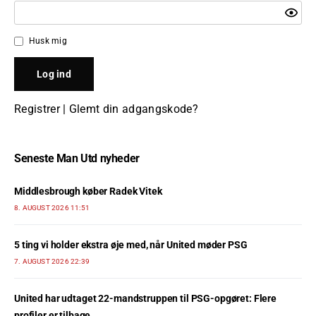
Husk mig
Registrer
|
Glemt din adgangskode?
Seneste Man Utd nyheder
Middlesbrough køber Radek Vitek
8. AUGUST 2026 11:51
5 ting vi holder ekstra øje med, når United møder PSG
7. AUGUST 2026 22:39
United har udtaget 22-mandstruppen til PSG-opgøret: Flere
profiler er tilbage