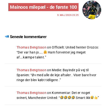
Mainoos milepæl - de første 100
9. MAJ 2026 23:25
Seneste kommentarer
Thomas Bengtsson
on
Officielt: United henter Orozco
:
“
Der var han jo…..
Ham forventer jeg meget
af….kæmpe talent.
”
Thomas Bengtsson
on
Medie: Bayindir på vej til
Spanien
: “
Øv med alle de leje aftaler . Viser bare hvor
ringe der blev købt tidligere .
”
Thomas Bengtsson
on
Kommentar: Det er noget
svineri, Manchester United
: “
Smart ikk
”