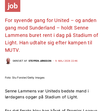
job
For syvende gang for United – og anden
gang mod Sunderland – holdt Senne
Lammens buret rent i dag på Stadium of
Light. Han udtalte sig efter kampen til
MUTV.
SKREVET AF
STEFFEN JØNSSON
9. MAJ 2026 22:46
Foto: Stu Forster/Getty Images
Senne Lammens var Uniteds bedste mand i
lørdagens opgør på Stadium of Light.
For det første blev han kåret af Premier League