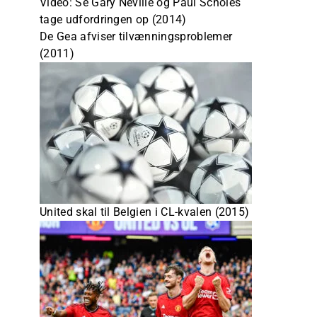
Video: Se Gary Neville og Paul Scholes
tage udfordringen op (2014)
De Gea afviser tilvænningsproblemer
(2011)
United skal til Belgien i CL-kvalen (2015)