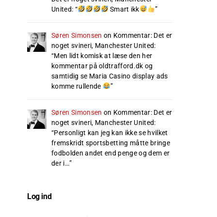
United
: “
Smart ikk
”
Søren Simonsen
on
Kommentar: Det er
noget svineri, Manchester United
:
“
Men lidt komisk at læse den her
kommentar på oldtrafford.dk og
samtidig se Maria Casino display ads
komme rullende
”
Søren Simonsen
on
Kommentar: Det er
noget svineri, Manchester United
:
“
Personligt kan jeg kan ikke se hvilket
fremskridt sportsbetting måtte bringe
fodbolden andet end penge og dem er
der i…
”
Log ind