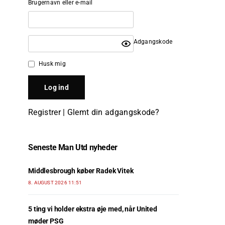
Brugernavn eller e-mail
Adgangskode
Husk mig
Registrer
|
Glemt din adgangskode?
Seneste Man Utd nyheder
Middlesbrough køber Radek Vitek
8. AUGUST 2026 11:51
5 ting vi holder ekstra øje med, når United
møder PSG