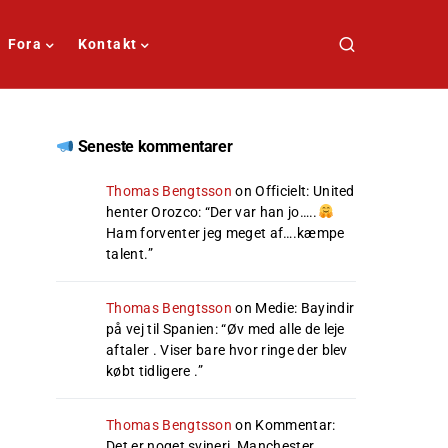
Fora
Kontakt
Seneste kommentarer
Thomas Bengtsson
on
Officielt: United
henter Orozco
: “
Der var han jo…..
Ham forventer jeg meget af….kæmpe
talent.
”
Thomas Bengtsson
on
Medie: Bayindir
på vej til Spanien
: “
Øv med alle de leje
aftaler . Viser bare hvor ringe der blev
købt tidligere .
”
Thomas Bengtsson
on
Kommentar:
Det er noget svineri, Manchester