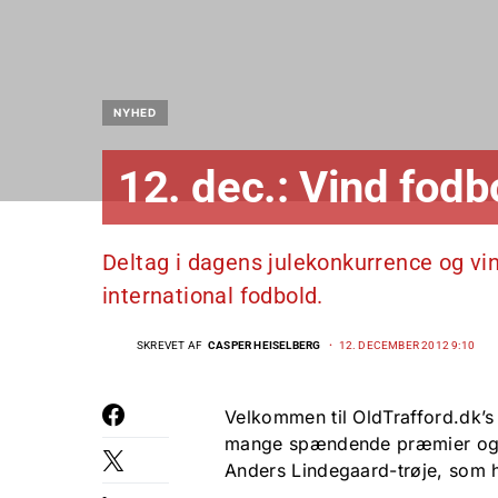
NYHED
12. dec.: Vind fod
Deltag i dagens julekonkurrence og vi
international fodbold.
SKREVET AF
CASPER HEISELBERG
12. DECEMBER 2012 9:10
Velkommen til OldTrafford.dk’s 
mange spændende præmier og s
Anders Lindegaard-trøje, som h