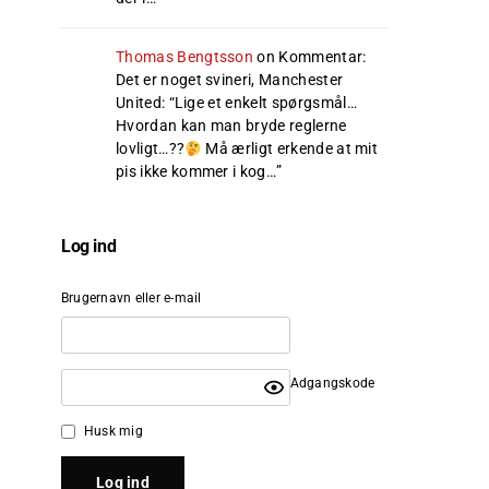
Thomas Bengtsson
on
Kommentar:
Det er noget svineri, Manchester
United
: “
Lige et enkelt spørgsmål…
Hvordan kan man bryde reglerne
lovligt…??
Må ærligt erkende at mit
pis ikke kommer i kog…
”
Log ind
Brugernavn eller e-mail
Adgangskode
Husk mig