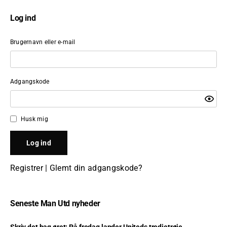
Log ind
Brugernavn eller e-mail
Adgangskode
Husk mig
Registrer
|
Glemt din adgangskode?
Seneste Man Utd nyheder
Skriv det bag øret: På fredag lander Uniteds tredjetrøje