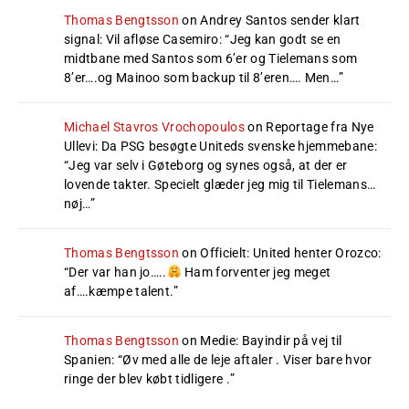
Thomas Bengtsson
on
Andrey Santos sender klart
signal: Vil afløse Casemiro
: “
Jeg kan godt se en
midtbane med Santos som 6’er og Tielemans som
8’er….og Mainoo som backup til 8’eren…. Men…
”
Michael Stavros Vrochopoulos
on
Reportage fra Nye
Ullevi: Da PSG besøgte Uniteds svenske hjemmebane
:
“
Jeg var selv i Gøteborg og synes også, at der er
lovende takter. Specielt glæder jeg mig til Tielemans…
nøj…
”
Thomas Bengtsson
on
Officielt: United henter Orozco
:
“
Der var han jo…..
Ham forventer jeg meget
af….kæmpe talent.
”
Thomas Bengtsson
on
Medie: Bayindir på vej til
Spanien
: “
Øv med alle de leje aftaler . Viser bare hvor
ringe der blev købt tidligere .
”