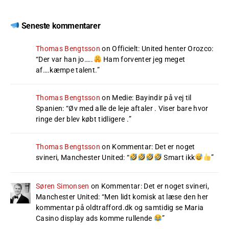
Seneste kommentarer
Thomas Bengtsson
on
Officielt: United henter Orozco
:
“
Der var han jo…..
Ham forventer jeg meget
af….kæmpe talent.
”
Thomas Bengtsson
on
Medie: Bayindir på vej til
Spanien
: “
Øv med alle de leje aftaler . Viser bare hvor
ringe der blev købt tidligere .
”
Thomas Bengtsson
on
Kommentar: Det er noget
svineri, Manchester United
: “
Smart ikk
”
Søren Simonsen
on
Kommentar: Det er noget svineri,
Manchester United
: “
Men lidt komisk at læse den her
kommentar på oldtrafford.dk og samtidig se Maria
Casino display ads komme rullende
”