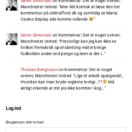
Søren Simonsen
on
Kommentar: Det er noget svineri,
Manchester United
: “
Men lidt komisk at læse den her
kommentar på oldtrafford.dk og samtidig se Maria
Casino display ads komme rullende
”
Søren Simonsen
on
Kommentar: Det er noget svineri,
Manchester United
: “
Personligt kan jeg kan ikke se
hvilket fremskridt sportsbetting måtte bringe
fodbolden andet end penge og dem er der i…
”
Thomas Bengtsson
on
Kommentar: Det er noget
svineri, Manchester United
: “
Lige et enkelt spørgsmål…
Hvordan kan man bryde reglerne lovligt…??
Må
ærligt erkende at mit pis ikke kommer i kog…
”
Log ind
Brugernavn eller e-mail