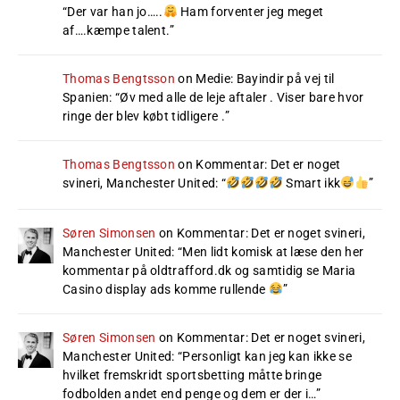
“
Der var han jo…..
Ham forventer jeg meget
af….kæmpe talent.
”
Thomas Bengtsson
on
Medie: Bayindir på vej til
Spanien
: “
Øv med alle de leje aftaler . Viser bare hvor
ringe der blev købt tidligere .
”
Thomas Bengtsson
on
Kommentar: Det er noget
svineri, Manchester United
: “
Smart ikk
”
Søren Simonsen
on
Kommentar: Det er noget svineri,
Manchester United
: “
Men lidt komisk at læse den her
kommentar på oldtrafford.dk og samtidig se Maria
Casino display ads komme rullende
”
Søren Simonsen
on
Kommentar: Det er noget svineri,
Manchester United
: “
Personligt kan jeg kan ikke se
hvilket fremskridt sportsbetting måtte bringe
fodbolden andet end penge og dem er der i…
”