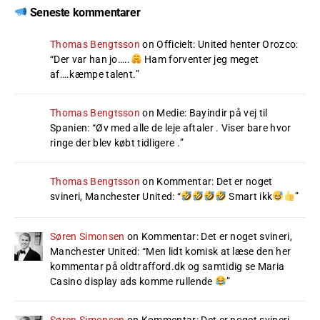
Seneste kommentarer
Thomas Bengtsson
on
Officielt: United henter Orozco
:
“
Der var han jo…..
Ham forventer jeg meget
af….kæmpe talent.
”
Thomas Bengtsson
on
Medie: Bayindir på vej til
Spanien
: “
Øv med alle de leje aftaler . Viser bare hvor
ringe der blev købt tidligere .
”
Thomas Bengtsson
on
Kommentar: Det er noget
svineri, Manchester United
: “
Smart ikk
”
Søren Simonsen
on
Kommentar: Det er noget svineri,
Manchester United
: “
Men lidt komisk at læse den her
kommentar på oldtrafford.dk og samtidig se Maria
Casino display ads komme rullende
”
Søren Simonsen
on
Kommentar: Det er noget svineri,