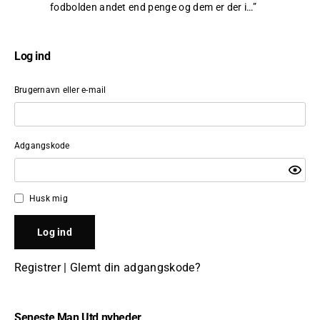
fodbolden andet end penge og dem er der i…
”
Log ind
Brugernavn eller e-mail
Adgangskode
Husk mig
Registrer
|
Glemt din adgangskode?
Seneste Man Utd nyheder