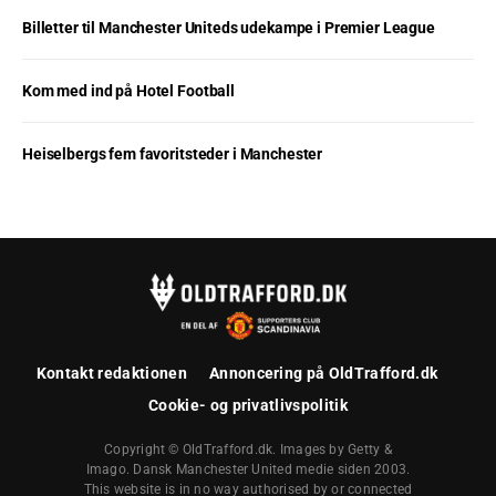
Billetter til Manchester Uniteds udekampe i Premier League
Kom med ind på Hotel Football
Heiselbergs fem favoritsteder i Manchester
Kontakt redaktionen
Annoncering på OldTrafford.dk
Cookie- og privatlivspolitik
Copyright © OldTrafford.dk. Images by Getty &
Imago. Dansk Manchester United medie siden 2003.
This website is in no way authorised by or connected