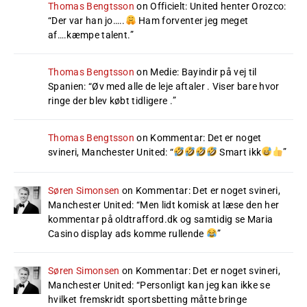
Thomas Bengtsson
on
Officielt: United henter Orozco
:
“
Der var han jo…..
Ham forventer jeg meget
af….kæmpe talent.
”
Thomas Bengtsson
on
Medie: Bayindir på vej til
Spanien
: “
Øv med alle de leje aftaler . Viser bare hvor
ringe der blev købt tidligere .
”
Thomas Bengtsson
on
Kommentar: Det er noget
svineri, Manchester United
: “
Smart ikk
”
Søren Simonsen
on
Kommentar: Det er noget svineri,
Manchester United
: “
Men lidt komisk at læse den her
kommentar på oldtrafford.dk og samtidig se Maria
Casino display ads komme rullende
”
Søren Simonsen
on
Kommentar: Det er noget svineri,
Manchester United
: “
Personligt kan jeg kan ikke se
hvilket fremskridt sportsbetting måtte bringe