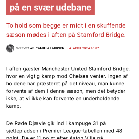
på en svær udebane
To hold som begge er midt i en skuffende
sæson mødes i aften på Stamford Bridge.
SKREVET AF
CAMILLA LAURSEN
4. APRIL 2024 16:07
I aften gæster Manchester United Stamford Bridge,
hvor en vigtig kamp mod Chelsea venter. Ingen af
holdene har præsteret på det niveau, man kunne
forvente af dem i denne sæson, men det betyder
ikke, at vi ikke kan forvente en underholdende
kamp.
De Røde Djævle gik ind i kampuge 31 på
sjettepladsen i Premier League-tabellen med 48
point. De er 11 point efter Aston Villa på