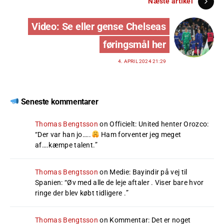
Næste artikel
Video: Se eller gense Chelseas
føringsmål her
4. APRIL 2024 21:29
Seneste kommentarer
Thomas Bengtsson
on
Officielt: United henter Orozco
:
“
Der var han jo…..
Ham forventer jeg meget
af….kæmpe talent.
”
Thomas Bengtsson
on
Medie: Bayindir på vej til
Spanien
: “
Øv med alle de leje aftaler . Viser bare hvor
ringe der blev købt tidligere .
”
Thomas Bengtsson
on
Kommentar: Det er noget