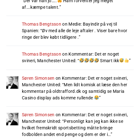
“
Der var han jo…..
Ham forventer jeg meget
af….kæmpe talent.
”
Thomas Bengtsson
on
Medie: Bayindir på vej til
Spanien
: “
Øv med alle de leje aftaler . Viser bare hvor
ringe der blev købt tidligere .
”
Thomas Bengtsson
on
Kommentar: Det er noget
svineri, Manchester United
: “
Smart ikk
”
Søren Simonsen
on
Kommentar: Det er noget svineri,
Manchester United
: “
Men lidt komisk at læse den her
kommentar på oldtrafford.dk og samtidig se Maria
Casino display ads komme rullende
”
Søren Simonsen
on
Kommentar: Det er noget svineri,
Manchester United
: “
Personligt kan jeg kan ikke se
hvilket fremskridt sportsbetting måtte bringe
fodbolden andet end penge og dem er der i…
”