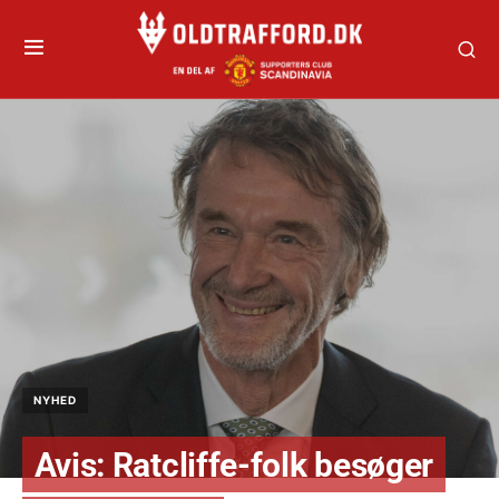
NYHED
Avis: Ratcliffe-folk besøger