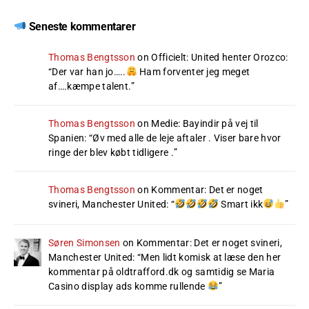
Seneste kommentarer
Thomas Bengtsson
on
Officielt: United henter Orozco
:
“
Der var han jo…..
Ham forventer jeg meget
af….kæmpe talent.
”
Thomas Bengtsson
on
Medie: Bayindir på vej til
Spanien
: “
Øv med alle de leje aftaler . Viser bare hvor
ringe der blev købt tidligere .
”
Thomas Bengtsson
on
Kommentar: Det er noget
svineri, Manchester United
: “
Smart ikk
”
Søren Simonsen
on
Kommentar: Det er noget svineri,
Manchester United
: “
Men lidt komisk at læse den her
kommentar på oldtrafford.dk og samtidig se Maria
Casino display ads komme rullende
”