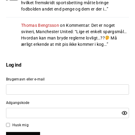
hvilket fremskridt sportsbetting måtte bringe
fodbolden andet end penge og dem er der i…
”
Thomas Bengtsson
on
Kommentar: Det er noget
svineri, Manchester United
: “
Lige et enkelt spørgsmål…
Hvordan kan man bryde reglerne lovligt…??
Må
ærligt erkende at mit pis ikke kommer i kog…
”
Log ind
Brugernavn eller e-mail
Adgangskode
Husk mig