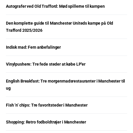
Autografer ved Old Trafford: Mød spillerne til kampen
Den komplette guide til Manchester Uniteds kampe på Old
Trafford 2025/2026
Indisk mad: Fem anbefalinger
Vinylpushere: Tre fede steder at købe LP’er
English Breakfast: Tre morgenmadsrestauranter i Manchester til
ug
Fish ’n’ chips: Tre favoritsteder i Manchester
Shopping: Retro fodboldtrøjer i Manchester