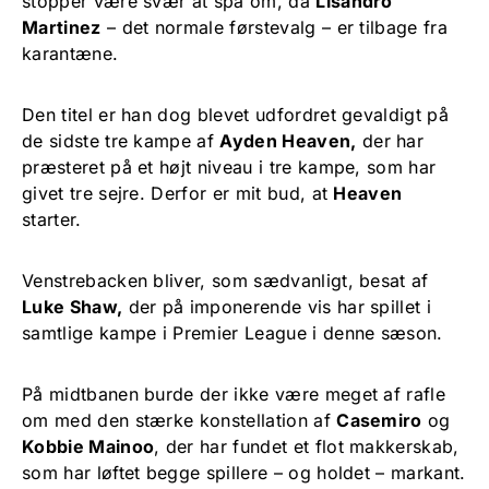
stopper være svær at spå om, da
Lisandro
Martinez
– det normale førstevalg – er tilbage fra
karantæne.
Den titel er han dog blevet udfordret gevaldigt på
de sidste tre kampe af
Ayden Heaven,
der har
præsteret på et højt niveau i tre kampe, som har
givet tre sejre. Derfor er mit bud, at
Heaven
starter.
Venstrebacken bliver, som sædvanligt, besat af
Luke Shaw,
der på imponerende vis har spillet i
samtlige kampe i Premier League i denne sæson.
På midtbanen burde der ikke være meget af rafle
om med den stærke konstellation af
Casemiro
og
Kobbie Mainoo
, der har fundet et flot makkerskab,
som har løftet begge spillere – og holdet – markant.