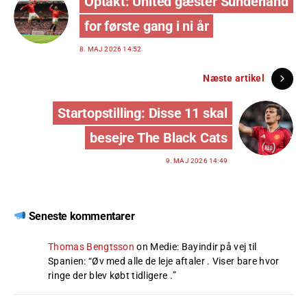
Optakt: United gæster Sunderland
for første gang i ni år
8. MAJ 2026 14:52
Næste artikel
Startopstilling: Disse 11 skal
besejre The Black Cats
9. MAJ 2026 14:49
Seneste kommentarer
Thomas Bengtsson
on
Medie: Bayindir på vej til
Spanien
: “
Øv med alle de leje aftaler . Viser bare hvor
ringe der blev købt tidligere .
”