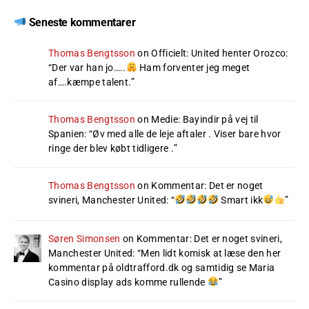
Seneste kommentarer
Thomas Bengtsson
on
Officielt: United henter Orozco
:
“
Der var han jo…..
Ham forventer jeg meget
af….kæmpe talent.
”
Thomas Bengtsson
on
Medie: Bayindir på vej til
Spanien
: “
Øv med alle de leje aftaler . Viser bare hvor
ringe der blev købt tidligere .
”
Thomas Bengtsson
on
Kommentar: Det er noget
svineri, Manchester United
: “
Smart ikk
”
Søren Simonsen
on
Kommentar: Det er noget svineri,
Manchester United
: “
Men lidt komisk at læse den her
kommentar på oldtrafford.dk og samtidig se Maria
Casino display ads komme rullende
”