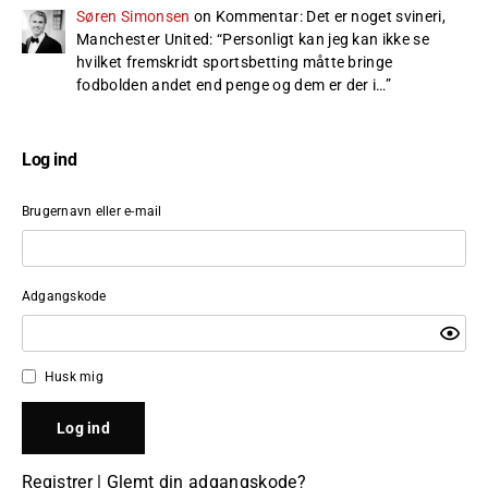
Søren Simonsen
on
Kommentar: Det er noget svineri,
Manchester United
: “
Personligt kan jeg kan ikke se
hvilket fremskridt sportsbetting måtte bringe
fodbolden andet end penge og dem er der i…
”
Log ind
Brugernavn eller e-mail
Adgangskode
Husk mig
Registrer
|
Glemt din adgangskode?