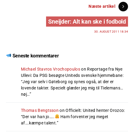
Næste artikel
Sneijder: Alt kan ske i fodbold
30. AUGUST 2011 18:34
Seneste kommentarer
Michael Stavros Vrochopoulos
on
Reportage fra Nye
Ullevi: Da PSG besøgte Uniteds svenske hjemmebane
:
“
Jeg var selv i Gøteborg og synes også, at der er
lovende takter. Specielt glæder jeg mig til Tielemans…
nøj…
”
Thomas Bengtsson
on
Officielt: United henter Orozco
:
“
Der var han jo…..
Ham forventer jeg meget
af….kæmpe talent.
”