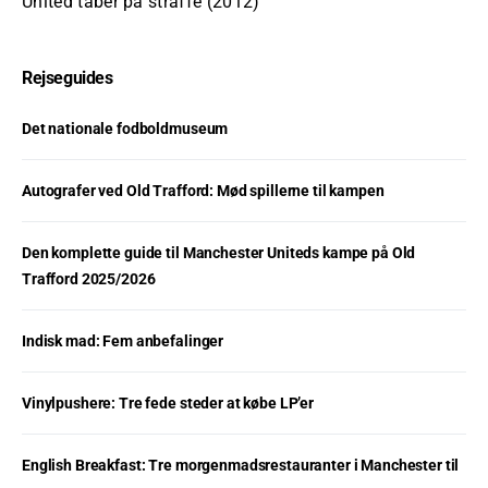
United taber på straffe (2012)
Rejseguides
Det nationale fodboldmuseum
Autografer ved Old Trafford: Mød spillerne til kampen
Den komplette guide til Manchester Uniteds kampe på Old
Trafford 2025/2026
Indisk mad: Fem anbefalinger
Vinylpushere: Tre fede steder at købe LP’er
English Breakfast: Tre morgenmadsrestauranter i Manchester til