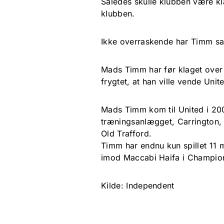
Således skulle klubben være klar 
klubben.
Ikke overraskende har Timm sagt
Mads Timm har før klaget over 
frygtet, at han ville vende Uni
Mads Timm kom til United i 20
træningsanlægget, Carrington, 
Old Trafford.
Timm har endnu kun spillet 11 m
imod Maccabi Haifa i Champio
Kilde: Independent