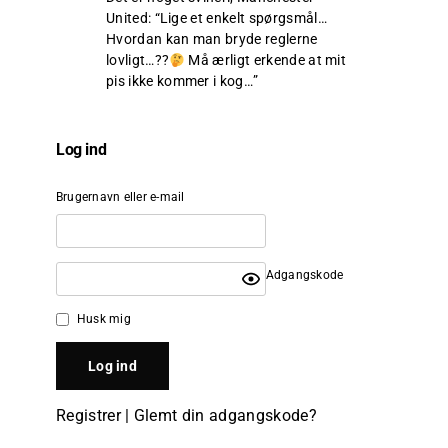
United
: “
Lige et enkelt spørgsmål…
Hvordan kan man bryde reglerne
lovligt…??
Må ærligt erkende at mit
pis ikke kommer i kog…
”
Log ind
Brugernavn eller e-mail
Adgangskode
Husk mig
Registrer
|
Glemt din adgangskode?