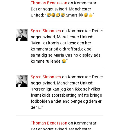
Thomas Bengtsson
on
Kommentar:
Det er noget svineri, Manchester
United
: “
Smart ikk
”
Søren Simonsen
on
Kommentar: Det er
noget svineri, Manchester United
:
“
Men lidt komisk at læse den her
kommentar på oldtrafford.dk og
samtidig se Maria Casino display ads
komme rullende
”
Søren Simonsen
on
Kommentar: Det er
noget svineri, Manchester United
:
“
Personligt kan jeg kan ikke se hvilket
fremskridt sportsbetting måtte bringe
fodbolden andet end penge og dem er
der i…
”
Thomas Bengtsson
on
Kommentar:
Det er noget svineri, Manchester