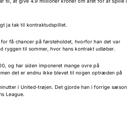
til, at give 4.9 millioner kroner om året for at spille i
 ja tak til kontraktudspillet.
for få chancer på førsteholdet, hvorfor han det var
ted ryggen til sommer, hvor hans kontrakt udløber.
00, og har siden imponeret mange ovre på
men det er endnu ikke blevet til nogen optræden på
inutter i United-trøjen. Det gjorde han i forrige sæson
ns League.