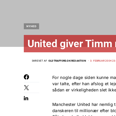
NYHED
United giver Timm 
SKREVET AF
OLDTRAFFORD.DK REDAKTION
3. FEBRUAR 2004 23
For nogle dage siden kunne man
var talte, efter han afslog et l
sådan er virkeligheden slet ikke
Manchester United har nemlig t
danskeren til millionær efter b