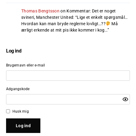
Thomas Bengtsson
on
Kommentar: Det er noget
svineri, Manchester United
: “
Lige et enkelt spørgsmål…
Hvordan kan man bryde reglerne lovligt…??
Må
ærligt erkende at mit pis ikke kommer i kog…
”
Log ind
Brugernavn eller e-mail
Adgangskode
Husk mig