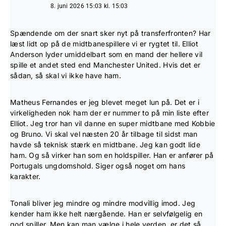
8. juni 2026 15:03 kl. 15:03
Spændende om der snart sker nyt på transferfronten? Har
læst lidt op på de midtbanespillere vi er rygtet til. Elliot
Anderson lyder umiddelbart som en mand der hellere vil
spille et andet sted end Manchester United. Hvis det er
sådan, så skal vi ikke have ham.
Matheus Fernandes er jeg blevet meget lun på. Det er i
virkeligheden nok ham der er nummer to på min liste efter
Elliot. Jeg tror han vil danne en super midtbane med Kobbie
og Bruno. Vi skal vel næsten 20 år tilbage til sidst man
havde så teknisk stærk en midtbane. Jeg kan godt lide
ham. Og så virker han som en holdspiller. Han er anfører på
Portugals ungdomshold. Siger også noget om hans
karakter.
Tonali bliver jeg mindre og mindre modvillig imod. Jeg
kender ham ikke helt nærgående. Han er selvfølgelig en
god spiller. Men kan man vælge i hele verden, er det så