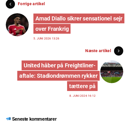
Forrige artikel
Amad Diallo sikrer sensationel sejr
over Frankrig
5. JUNI 2026 13:26
Næste artikel
United håber på Freightliner-
aftale: Stadiondrømmen rykker
tættere på
8. JUNI 2026 16:12
Seneste kommentarer