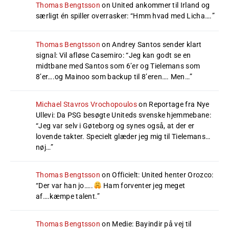
Thomas Bengtsson
on
United ankommer til Irland og
særligt én spiller overrasker
: “
Hmm hvad med Licha….
”
Thomas Bengtsson
on
Andrey Santos sender klart
signal: Vil afløse Casemiro
: “
Jeg kan godt se en
midtbane med Santos som 6’er og Tielemans som
8’er….og Mainoo som backup til 8’eren…. Men…
”
Michael Stavros Vrochopoulos
on
Reportage fra Nye
Ullevi: Da PSG besøgte Uniteds svenske hjemmebane
:
“
Jeg var selv i Gøteborg og synes også, at der er
lovende takter. Specielt glæder jeg mig til Tielemans…
nøj…
”
Thomas Bengtsson
on
Officielt: United henter Orozco
:
“
Der var han jo…..
Ham forventer jeg meget
af….kæmpe talent.
”
Thomas Bengtsson
on
Medie: Bayindir på vej til