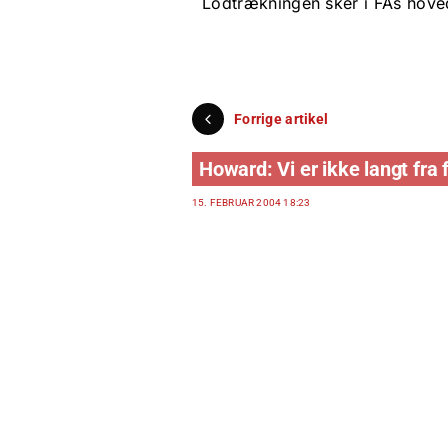
Lodtrækningen sker i FAs hove
Forrige artikel
Howard: Vi er ikke langt fra 
15. FEBRUAR 2004 18:23