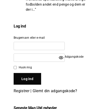
fodbolden andet end penge og dem er
der i…
”
Log ind
Brugernavn eller e-mail
Adgangskode
Husk mig
Registrer
|
Glemt din adgangskode?
Seneste Man Utd nyheder