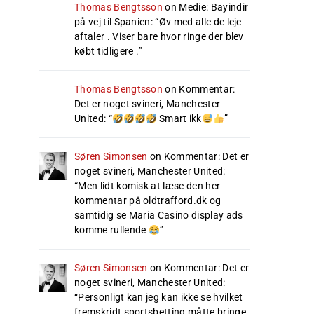
Thomas Bengtsson
on
Medie: Bayindir
på vej til Spanien
: “
Øv med alle de leje
aftaler . Viser bare hvor ringe der blev
købt tidligere .
”
Thomas Bengtsson
on
Kommentar:
Det er noget svineri, Manchester
United
: “
Smart ikk
”
Søren Simonsen
on
Kommentar: Det er
noget svineri, Manchester United
:
“
Men lidt komisk at læse den her
kommentar på oldtrafford.dk og
samtidig se Maria Casino display ads
komme rullende
”
Søren Simonsen
on
Kommentar: Det er
noget svineri, Manchester United
:
“
Personligt kan jeg kan ikke se hvilket
fremskridt sportsbetting måtte bringe