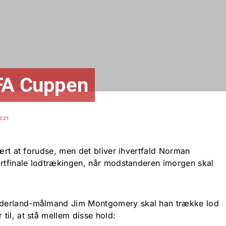
 FA Cuppen
2:21
vært at forudse, men det bliver ihvertfald Norman
artfinale lodtrækingen, når modstanderen imorgen skal
derland-målmand Jim Montgomery skal han trække lod
il, at stå mellem disse hold: