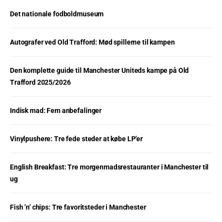
Det nationale fodboldmuseum
Autografer ved Old Trafford: Mød spillerne til kampen
Den komplette guide til Manchester Uniteds kampe på Old
Trafford 2025/2026
Indisk mad: Fem anbefalinger
Vinylpushere: Tre fede steder at købe LP’er
English Breakfast: Tre morgenmadsrestauranter i Manchester til
ug
Fish ’n’ chips: Tre favoritsteder i Manchester