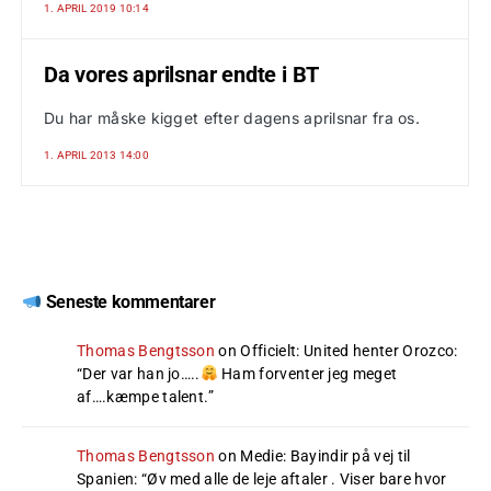
1. APRIL 2019 10:14
Da vores aprilsnar endte i BT
Du har måske kigget efter dagens aprilsnar fra os.
1. APRIL 2013 14:00
Seneste kommentarer
Thomas Bengtsson
on
Officielt: United henter Orozco
:
“
Der var han jo…..
Ham forventer jeg meget
af….kæmpe talent.
”
Thomas Bengtsson
on
Medie: Bayindir på vej til
Spanien
: “
Øv med alle de leje aftaler . Viser bare hvor