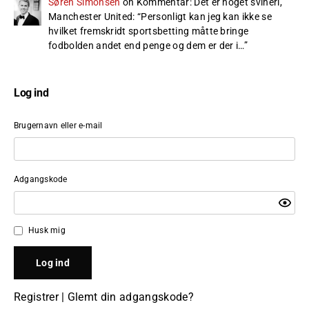
Søren Simonsen
on
Kommentar: Det er noget svineri,
Manchester United
: “
Personligt kan jeg kan ikke se
hvilket fremskridt sportsbetting måtte bringe
fodbolden andet end penge og dem er der i…
”
Log ind
Brugernavn eller e-mail
Adgangskode
Husk mig
Registrer
|
Glemt din adgangskode?