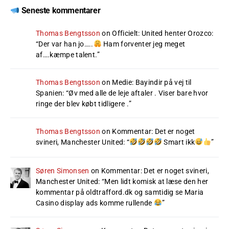
Seneste kommentarer
Thomas Bengtsson
on
Officielt: United henter Orozco
:
“
Der var han jo…..
Ham forventer jeg meget
af….kæmpe talent.
”
Thomas Bengtsson
on
Medie: Bayindir på vej til
Spanien
: “
Øv med alle de leje aftaler . Viser bare hvor
ringe der blev købt tidligere .
”
Thomas Bengtsson
on
Kommentar: Det er noget
svineri, Manchester United
: “
Smart ikk
”
Søren Simonsen
on
Kommentar: Det er noget svineri,
Manchester United
: “
Men lidt komisk at læse den her
kommentar på oldtrafford.dk og samtidig se Maria
Casino display ads komme rullende
”