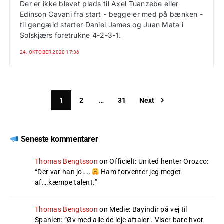
Der er ikke blevet plads til Axel Tuanzebe eller
Edinson Cavani fra start - begge er med på bænken -
til gengæld starter Daniel James og Juan Mata i
Solskjærs foretrukne 4-2-3-1.
24. OKTOBER 2020 17:36
1
2
…
31
Next
Seneste kommentarer
Thomas Bengtsson
on
Officielt: United henter Orozco
:
“
Der var han jo…..
Ham forventer jeg meget
af….kæmpe talent.
”
Thomas Bengtsson
on
Medie: Bayindir på vej til
Spanien
: “
Øv med alle de leje aftaler . Viser bare hvor