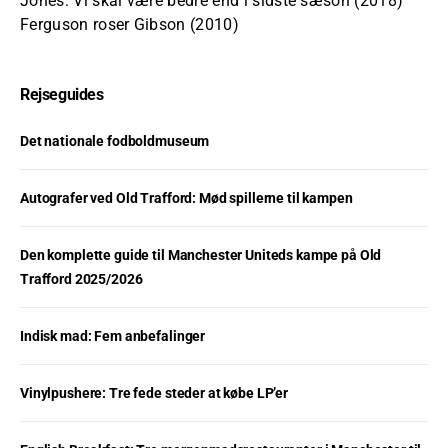
Jones: Vi skal være bedre end i sidste sæson (2018)
Ferguson roser Gibson (2010)
Rejseguides
Det nationale fodboldmuseum
Autografer ved Old Trafford: Mød spillerne til kampen
Den komplette guide til Manchester Uniteds kampe på Old
Trafford 2025/2026
Indisk mad: Fem anbefalinger
Vinylpushere: Tre fede steder at købe LP’er