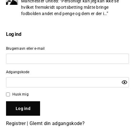
Manchester United
: “
Personligt kan jeg kan ikke se
hvilket fremskridt sportsbetting måtte bringe
fodbolden andet end penge og dem er der i…
”
Log ind
Brugernavn eller e-mail
Adgangskode
Husk mig
Registrer
|
Glemt din adgangskode?