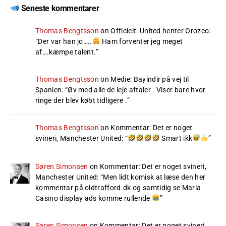
Seneste kommentarer
Thomas Bengtsson
on
Officielt: United henter Orozco
:
“
Der var han jo…..
Ham forventer jeg meget
af….kæmpe talent.
”
Thomas Bengtsson
on
Medie: Bayindir på vej til
Spanien
: “
Øv med alle de leje aftaler . Viser bare hvor
ringe der blev købt tidligere .
”
Thomas Bengtsson
on
Kommentar: Det er noget
svineri, Manchester United
: “
Smart ikk
”
Søren Simonsen
on
Kommentar: Det er noget svineri,
Manchester United
: “
Men lidt komisk at læse den her
kommentar på oldtrafford.dk og samtidig se Maria
Casino display ads komme rullende
”
Søren Simonsen
on
Kommentar: Det er noget svineri,