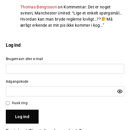
Thomas Bengtsson
on
Kommentar: Det er noget
svineri, Manchester United
: “
Lige et enkelt spørgsmål…
Hvordan kan man bryde reglerne lovligt…??
Må
ærligt erkende at mit pis ikke kommer i kog…
”
Log ind
Brugernavn eller e-mail
Adgangskode
Husk mig