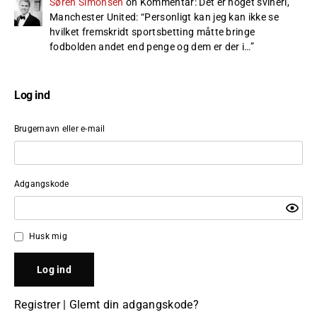
Søren Simonsen
on
Kommentar: Det er noget svineri,
Manchester United
: “
Personligt kan jeg kan ikke se
hvilket fremskridt sportsbetting måtte bringe
fodbolden andet end penge og dem er der i…
”
Log ind
Brugernavn eller e-mail
Adgangskode
Husk mig
Registrer
|
Glemt din adgangskode?