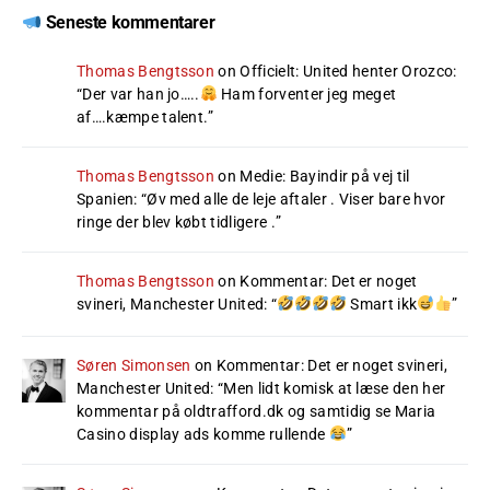
Seneste kommentarer
Thomas Bengtsson
on
Officielt: United henter Orozco
:
“
Der var han jo…..
Ham forventer jeg meget
af….kæmpe talent.
”
Thomas Bengtsson
on
Medie: Bayindir på vej til
Spanien
: “
Øv med alle de leje aftaler . Viser bare hvor
ringe der blev købt tidligere .
”
Thomas Bengtsson
on
Kommentar: Det er noget
svineri, Manchester United
: “
Smart ikk
”
Søren Simonsen
on
Kommentar: Det er noget svineri,
Manchester United
: “
Men lidt komisk at læse den her
kommentar på oldtrafford.dk og samtidig se Maria
Casino display ads komme rullende
”