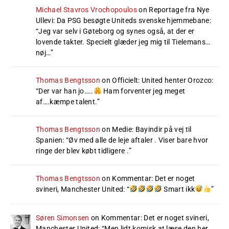
Michael Stavros Vrochopoulos
on
Reportage fra Nye
Ullevi: Da PSG besøgte Uniteds svenske hjemmebane
:
“
Jeg var selv i Gøteborg og synes også, at der er
lovende takter. Specielt glæder jeg mig til Tielemans…
nøj…
”
Thomas Bengtsson
on
Officielt: United henter Orozco
:
“
Der var han jo…..
Ham forventer jeg meget
af….kæmpe talent.
”
Thomas Bengtsson
on
Medie: Bayindir på vej til
Spanien
: “
Øv med alle de leje aftaler . Viser bare hvor
ringe der blev købt tidligere .
”
Thomas Bengtsson
on
Kommentar: Det er noget
svineri, Manchester United
: “
Smart ikk
”
Søren Simonsen
on
Kommentar: Det er noget svineri,
Manchester United
: “
Men lidt komisk at læse den her