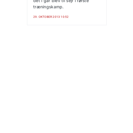
det i går blev til sejr i første
træningskamp.
29. OKTOBER 2013 10:52