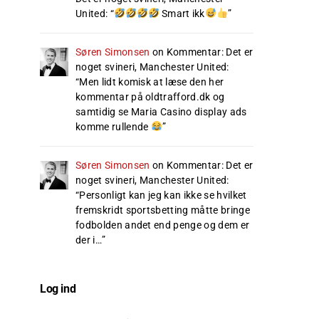
United
: “
Smart ikk
”
Søren Simonsen
on
Kommentar: Det er
noget svineri, Manchester United
:
“
Men lidt komisk at læse den her
kommentar på oldtrafford.dk og
samtidig se Maria Casino display ads
komme rullende
”
Søren Simonsen
on
Kommentar: Det er
noget svineri, Manchester United
:
“
Personligt kan jeg kan ikke se hvilket
fremskridt sportsbetting måtte bringe
fodbolden andet end penge og dem er
der i…
”
Log ind