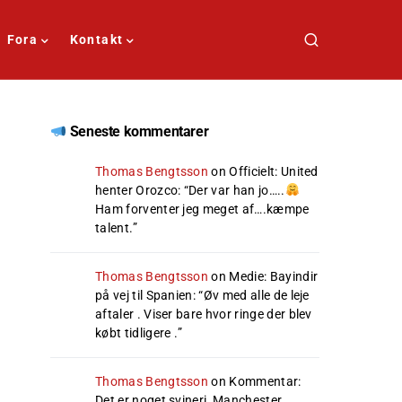
Fora
Kontakt
Seneste kommentarer
Thomas Bengtsson
on
Officielt: United
henter Orozco
: “
Der var han jo…..
Ham forventer jeg meget af….kæmpe
talent.
”
Thomas Bengtsson
on
Medie: Bayindir
på vej til Spanien
: “
Øv med alle de leje
aftaler . Viser bare hvor ringe der blev
købt tidligere .
”
Thomas Bengtsson
on
Kommentar:
Det er noget svineri, Manchester