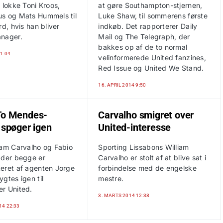
 lokke Toni Kroos,
at gøre Southampton-stjernen,
s og Mats Hummels til
Luke Shaw, til sommerens første
rd, hvis han bliver
indkøb. Det rapporterer Daily
nager.
Mail og The Telegraph, der
bakkes op af de to normal
1:04
velinformerede United fanzines,
Red Issue og United We Stand.
16. APRIL 2014 9:50
To Mendes-
Carvalho smigret over
 spøger igen
United-interesse
iam Carvalho og Fabio
Sporting Lissabons William
 der begge er
Carvalho er stolt af at blive sat i
eret af agenten Jorge
forbindelse med de engelske
gtes igen til
mestre.
r United.
3. MARTS 2014 12:38
14 22:33