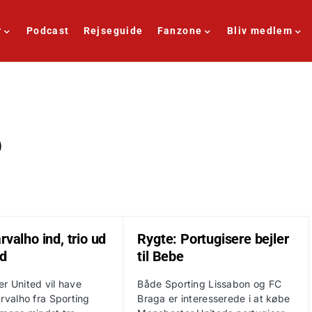
r
Podcast
Rejseguide
Fanzone
Bliv medlem
o
rvalho ind, trio ud
Rygte: Portugisere bejler
ed
til Bebe
r United vil have
Både Sporting Lissabon og FC
rvalho fra Sporting
Braga er interesserede i at købe