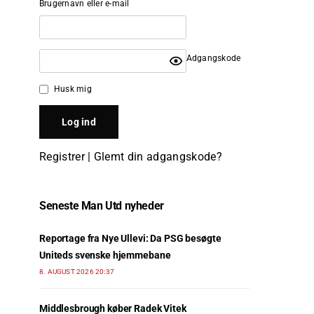
Brugernavn eller e-mail
Adgangskode
Husk mig
Registrer
|
Glemt din adgangskode?
Seneste Man Utd nyheder
Reportage fra Nye Ullevi: Da PSG besøgte
Uniteds svenske hjemmebane
8. AUGUST 2026 20:37
Middlesbrough køber Radek Vitek