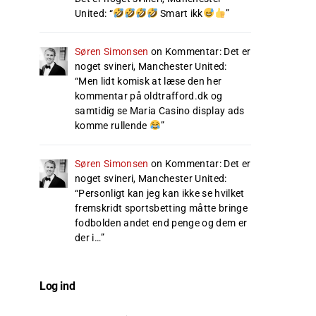
United
: “
Smart ikk
”
Søren Simonsen
on
Kommentar: Det er
noget svineri, Manchester United
:
“
Men lidt komisk at læse den her
kommentar på oldtrafford.dk og
samtidig se Maria Casino display ads
komme rullende
”
Søren Simonsen
on
Kommentar: Det er
noget svineri, Manchester United
:
“
Personligt kan jeg kan ikke se hvilket
fremskridt sportsbetting måtte bringe
fodbolden andet end penge og dem er
der i…
”
Log ind