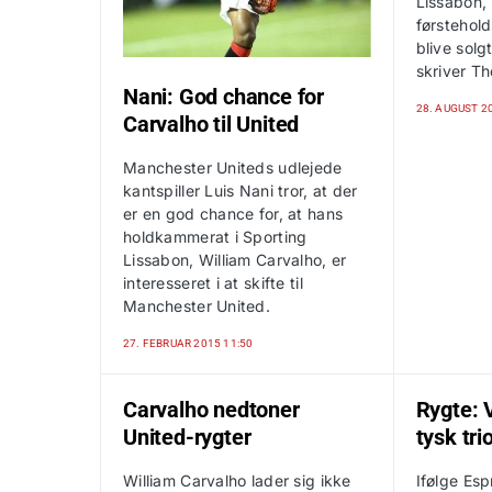
Lissabon,
førstehold
blive sol
skriver T
Nani: God chance for
28. AUGUST 2
Carvalho til United
Manchester Uniteds udlejede
kantspiller Luis Nani tror, at der
er en god chance for, at hans
holdkammerat i Sporting
Lissabon, William Carvalho, er
interesseret i at skifte til
Manchester United.
27. FEBRUAR 2015 11:50
Carvalho nedtoner
Rygte: 
United-rygter
tysk tri
William Carvalho lader sig ikke
Ifølge Esp