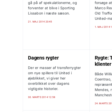
gå på af spekulationerne, og
forsøge at
forventer at blive i Sporting
Marco Reu
Lissabon i næste sæson.
Old Traffo
United-ma
21. MAJ 2014 20:45
1. MAJ 2014 1
Dagens rygter
Rygte: 
klienter
Der er masser af transferrygter
om nye spillere til United i
Både Will
øjeblikket, vi giver her
Coentrao,
overblikket over dagens
repræsent
vigtigste historier.
Mendes, ry
Mancheste
30. MARTS 2014 12:58
24. MARTS 20