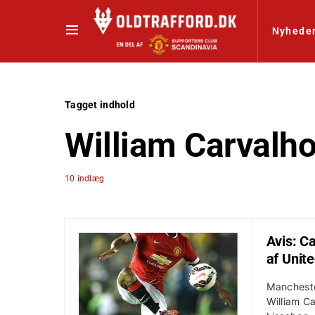
Nyhede
Tagget indhold
William Carvalh
10 indlæg
Avis: Ca
af Unit
Mancheste
William Ca