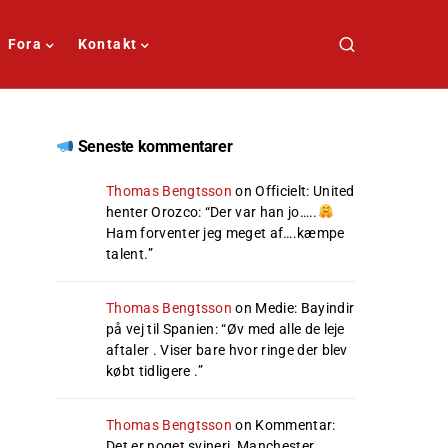
Fora
Kontakt
Seneste kommentarer
Thomas Bengtsson
on
Officielt: United
henter Orozco
: “
Der var han jo…..
Ham forventer jeg meget af….kæmpe
talent.
”
Thomas Bengtsson
on
Medie: Bayindir
på vej til Spanien
: “
Øv med alle de leje
aftaler . Viser bare hvor ringe der blev
købt tidligere .
”
Thomas Bengtsson
on
Kommentar:
Det er noget svineri, Manchester