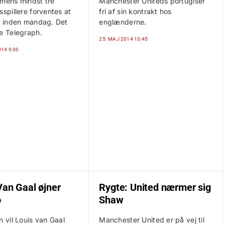
 mens mindst tre
Manchester Uniteds portugiser
sspillere forventes at
fri af sin kontrakt hos
gt inden mandag. Det
englænderne.
he Telegraph.
25. MAJ 2014 13:45
014 9:30
Van Gaal øjner
Rygte: United nærmer sig
o
Shaw
n vil Louis van Gaal
Manchester United er på vej til