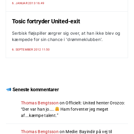
6. JANUAR 2013 16:49
Tosic fortryder United-exit
Serbisk fløjspiller ærgrer sig over, at han ikke blev og
kæmpede for sin chance i 'drømmeklubben'.
6. SEPTEMBER 2012 11:50
Seneste kommentarer
Thomas Bengtsson
on
Officielt: United henter Orozco
:
“
Der var han jo…..
Ham forventer jeg meget
af….kæmpe talent.
”
Thomas Bengtsson
on
Medie: Bayindir på vej til